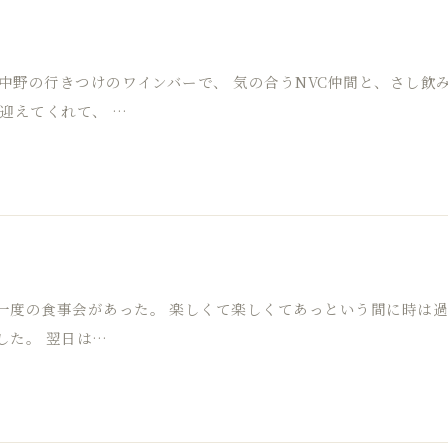
新中野の行きつけのワインバーで、 気の合うNVC仲間と、さし飲
迎えてくれて、 …
一度の食事会があった。 楽しくて楽しくてあっという間に時は過
した。 翌日は…